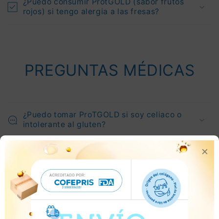
¿Puedo consumir ProtGOLD (sabor frutos
rojos) si tengo alergia a las fresas?
PREGUNTAS MÉDICAS
¿Puedo tomar ProTGOLD si soy celiaco o
intolerante al gluten?
×
¿Puedo tomar ProTGOLD si tengo diabetes?
¿Usa edulcorantes artificiales?
¿Puedo tomar ProTGOLD si tengo IBD
(enfermedad de Crohn)?